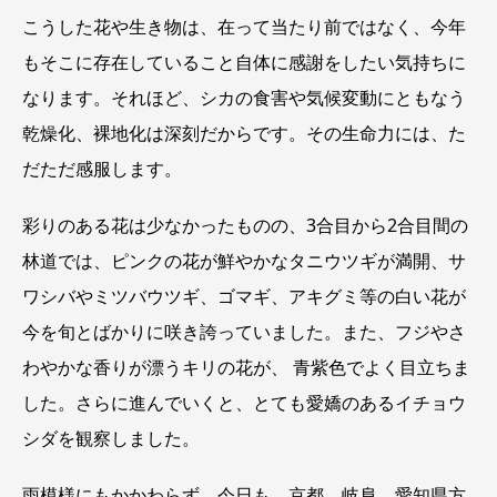
こうした花や生き物は、在って当たり前ではなく、今年
もそこに存在していること自体に感謝をしたい気持ちに
なります。それほど、シカの食害や気候変動にともなう
乾燥化、裸地化は深刻だからです。その生命力には、た
だただ感服します。
彩りのある花は少なかったものの、3合目から2合目間の
林道では、ピンクの花が鮮やかなタニウツギが満開、サ
ワシバやミツバウツギ、ゴマギ、アキグミ等の白い花が
今を旬とばかりに咲き誇っていました。また、フジやさ
わやかな香りが漂うキリの花が、 青紫色でよく目立ちま
した。さらに進んでいくと、とても愛嬌のあるイチョウ
シダを観察しました。
雨模様にもかかわらず、今日も、京都、岐阜、愛知県方