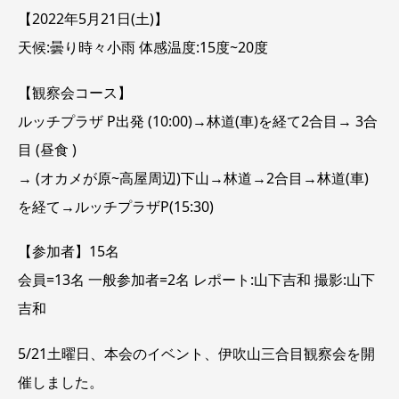
【2022年5月21日(土)】
天候:曇り時々小雨 体感温度:15度~20度
【観察会コース】
ルッチプラザ P出発 (10:00)→林道(車)を経て2合目→ 3合
目 (昼食 )
→ (オカメが原~高屋周辺)下山→林道→2合目→林道(車)
を経て→ルッチプラザP(15:30)
【参加者】15名
会員=13名 一般参加者=2名 レポート:山下吉和 撮影:山下
吉和
5/21土曜日、本会のイベント、伊吹山三合目観察会を開
催しました。