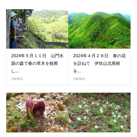
2024年５月１１日 山門水
2024年４月２８日 春の花
源の森で春の草木を観察
を訪ねて 伊吹山北尾根
し...
を...
活動報告
活動報告