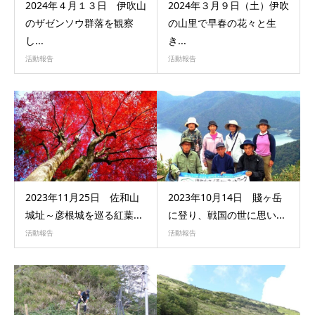
2024年４月１３日 伊吹山
2024年３月９日（土）伊吹
のザゼンソウ群落を観察
の山里で早春の花々と生
し...
き...
活動報告
活動報告
2023年11月25日 佐和山
2023年10月14日 賤ヶ岳
城址～彦根城を巡る紅葉...
に登り、戦国の世に思い...
活動報告
活動報告