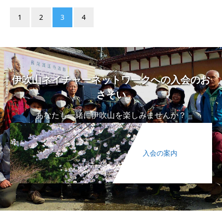
1
2
3
4
伊吹山ネイチャーネットワークへの入会のお
さそい
あなたも一緒に伊吹山を楽しみませんか？
入会の案内